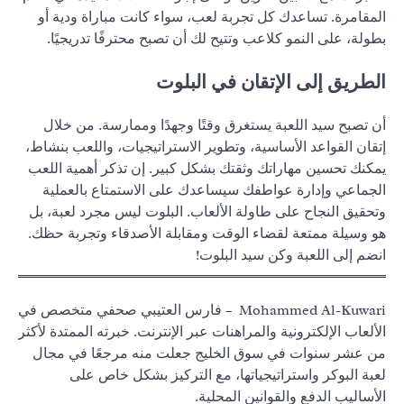
المقامرة. تساعدك كل تجربة لعب، سواء كانت مباراة ودية أو
بطولة، على النمو كلاعب وتتيح لك أن تصبح محترفًا تدريجيًا.
الطريق إلى الإتقان في البلوت
أن تصبح سيد اللعبة يستغرق وقتًا وجهدًا وممارسة. من خلال
إتقان القواعد الأساسية، وتطوير الاستراتيجيات، واللعب بنشاط،
يمكنك تحسين مهاراتك وثقتك بشكل كبير. إن تذكر أهمية اللعب
الجماعي وإدارة عواطفك سيساعدك على الاستمتاع بالعملية
وتحقيق النجاح على طاولة الألعاب. البلوت ليس مجرد لعبة، بل
هو وسيلة ممتعة لقضاء الوقت ومقابلة الأصدقاء وتجربة حظك.
انضم إلى اللعبة وكن سيد البلوت!
Mohammed Al-Kuwari – فارس العتيبي صحفي متخصص في
الألعاب الإلكترونية والمراهنات عبر الإنترنت. خبرته الممتدة لأكثر
من عشر سنوات في سوق الخليج جعلت منه مرجعًا في مجال
لعبة البوكر واستراتيجياتها، مع التركيز بشكل خاص على
الأساليب الدفع والقوانين المحلية.