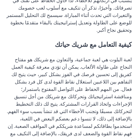
يتسبب في ارتكابهم للأخطاء، لذا حاول الحفاظ على ثقتك في
تصرفاتك. وأخيرًا، تذكر أن تتكيف مع أسلوب لعب خصومك
والتغيرات التي تحدث أثناء المباراة. سيسمح لك التحليل المستمر
للوضع على الطاولة وتعديل إستراتيجيتك بالبقاء متقدمًا بخطوة
وتحقيق نجاح أكبر.
كيفية التعامل مع شريك حياتك
لعبة البلوت هي لعبة جماعية، والتعاون مع شريكك هو مفتاح
النجاح على طاولة الألعاب. يمكن أن تؤدي معرفة كيفية العمل
كفريق إلى تحسين فرصك في الفوز بشكل كبير، حيث يتيح لك
التفاهم بين اللاعبين استغلال نقاط القوة لدى كل فرد بشكل
فعال. من المهم الحفاظ على التواصل المفتوح باستمرار؛
ومناقشة استراتيجياتك وتحركاتك مع شريكك من أجل تنسيق
الإجراءات واتخاذ القرارات المشتركة. يتيح لك ذلك التخطيط
لتحركاتك مسبقًا وتجنب الأخطاء التي قد تنشأ بسبب سوء الفهم.
بالإضافة إلى ذلك، لا تنسوا دعم بعضكم البعض في اللعبة،
استخدموا بطاقاتكم لمساعدة شريككم في المواقف الصعبة. إن
فهم نقاط القوة والضعف لدى فريقك، بالإضافة إلى التكيف مع