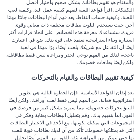
والمفتاح هو تقييم بطاقاتك بشكل صحيح واختيار أفضل
التكتيكات. اقرأ قواعد اللعبة لتفهم كيفية عمل اليد، وكيفية لعب
اللعبة، وكيفية حساب النقاط. يعد فهم أنواع البطاقات جانبًا مهمًا
آخر، حيث يستخدم البلوت بطاقات مختلفة ذات معاني وقوى
فريدة. ستساعدك معرفة هذه الخصائص على اتخاذ قرارات أكثر
استنارة وبناء استراتيجية تعتمد على قوة يدك. ضع في اعتبارك
أيضًا أن التفاعل مع شريكك يلعب أيضًا دورًا مهمًا في لعبة
ناجحة، لذلك من المهم توخي الحذر ومراعاة ليس فقط بطاقاتك،
ولكن أيضًا بطاقات خصومك.
كيفية تقييم البطاقات والقيام بالتحركات
بعد إتقان القواعد الأساسية، فإن الخطوة التالية هي تطوير
استراتيجية فعالة. من المهم ليس فقط لعب أوراقك، ولكن أيضًا
التنبؤ بتحركات خصومك، مما سيزيد بشكل كبير من فرصك في
الفوز. ابدأ بتقييم يدك، وقم بتحليل البطاقات بعناية وفكر في
المجموعات التي يمكنك تكوينها، مع الأخذ في الاعتبار البطاقات
التي قد يمتلكها خصومك. تأكد من أن لديك بطاقات قوية للعب
بها حتى تتمكن من المراهنة بثقة للفوز. من المهم أيضًا تحليل