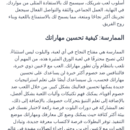
أسلوب لعب شريكك، سيسمح لك بالاستفادة المثلى من مواردك.
في النهاية، العمل الجماعي والثقة والتواصل الفعال سيجعل
تجربتك أكثر نجاحًا ومتعة، مما يسمح لك بالاستمتاع باللعبة وبناء
روح الفريق.
الممارسة: كيفية تحسين مهاراتك
الممارسة هي مفتاح النجاح في أي لعبة، والبلوت ليس استثناءً.
لكي تصبح محترفًا في لعبة الورق المثيرة هذه، من المهم أن
تلعب بانتظام وأن تطور مهاراتك. العب مع لاعبين ذوي خبرة،
فالتنافس ضد خصوم أكثر خبرة لن يساعدك على تحسين
مهاراتك فحسب، بل سيساعدك أيضًا على تعلم استراتيجيات
جديدة يمكنها تحسين فعاليتك بشكل كبير. من خلال اللعب ضد
خصوم أقوياء، يمكنك فهم تكتيكات وآليات اللعبة بشكل أفضل،
بالإضافة إلى تعلم التنبؤ بتحركات خصومك. بالإضافة إلى ذلك،
تعد المشاركة في دورات البلوت فرصة رائعة لاختبار نفسك في
بيئة أكثر كثافة حيث يمكنك وضع كل معارفك ومهاراتك موضع
التنفيذ. توفر البطولات فرصة لاكتساب معرفة جديدة، وتبادل
الخبرات مع لاعبين آخرين، وحتى إجراء اتصالات مفيدة في عالم